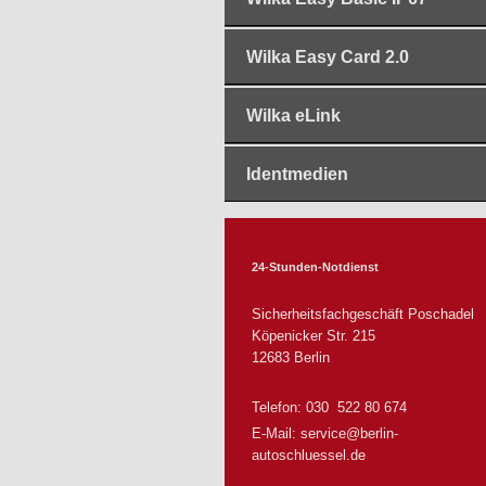
Wilka Easy Card 2.0
Wilka eLink
Identmedien
24-Stunden-Notdienst
Sicherheitsfachgeschäft Poschadel
Köpenicker Str.
215
12683
Berlin
Telefon: 030 522 80 674
E-Mail:
service@berlin-
autoschluessel.de