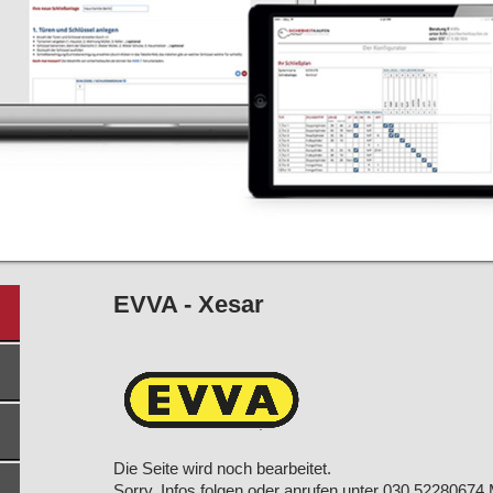
EVVA - Xesar
Die Seite wird noch bearbeitet.
Sorry, Infos folgen oder anrufen unter 030 52280674 