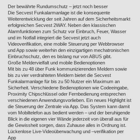
Der bewährte Rundumschutz – jetzt noch besser
Die Secvest Funkalarmanlage ist die konsequente
Weiterentwicklung der seit Jahren auf dem Sicherheitsmarkt
erfolgreichen Secvest 2WAY. Neben den klassischen
Alarmfunktionen zum Schutz vor Einbruch, Feuer, Wasser
und im Notfall integriert die Secvest jetzt auch
Videoverifikation, eine mobile Steuerung per Webbrowser
und App sowie weiterhin den einzigartigen mechatronischen
Einbruchschutz, den es bislang nur von ABUS gibt.
Große Meldervielfalt und mobile Bedienoptionen
Mit bis zu 48 über Funk kommunizierenden Meldern sowie
bis zu vier verdrahteten Meldern bietet die Secvest
Funkalarmanlage für bis zu 50 Nutzer ein Maximum an
Sicherheit. Verschiedene Bedienoptionen wie Codeeingabe,
Proximity Chipschlüssel oder Fernbedienung entsprechen
verschiedenen Anwendungsvorlieben. Ein neues Highlight ist
die Steuerung der Zentrale via App. Das System kann damit
vom Mobiltelefon aus bedient werden – und der beruhigende
Blick in die eigenen vier Wände jederzeit von überall aus für
die Gewissheit sorgen, dass Zuhause alles in Ordnung ist.
Lückenlose Live-Videoüberwachung und –verifikation per
App