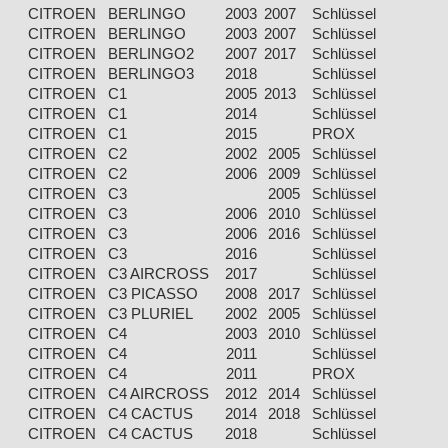
CITROEN
BERLINGO
2003
2007
Schlüssel
Eg
CITROEN
BERLINGO
2003
2007
Schlüssel
Eg
CITROEN
BERLINGO2
2007
2017
Schlüssel
Eg
CITROEN
BERLINGO3
2018
Schlüssel
Eg
CITROEN
C1
2005
2013
Schlüssel
Eg
CITROEN
C1
2014
Schlüssel
Eg
CITROEN
C1
2015
PROX
Eg
CITROEN
C2
2002
2005
Schlüssel
Eg
CITROEN
C2
2006
2009
Schlüssel
Eg
CITROEN
C3
2005
Schlüssel
Eg
CITROEN
C3
2006
2010
Schlüssel
Eg
CITROEN
C3
2006
2016
Schlüssel
Eg
CITROEN
C3
2016
Schlüssel
Eg
CITROEN
C3 AIRCROSS
2017
Schlüssel
Eg
CITROEN
C3 PICASSO
2008
2017
Schlüssel
Eg
CITROEN
C3 PLURIEL
2002
2005
Schlüssel
Eg
CITROEN
C4
2003
2010
Schlüssel
Eg
CITROEN
C4
2011
Schlüssel
Eg
CITROEN
C4
2011
PROX
Eg
CITROEN
C4 AIRCROSS
2012
2014
Schlüssel
Eg
CITROEN
C4 CACTUS
2014
2018
Schlüssel
Eg
CITROEN
C4 CACTUS
2018
Schlüssel
Eg