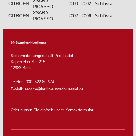
XSARA
CITROEN
2000
2002
Schlüssel
Eg
PICASSO
XSARA
CITROEN
2002
2006
Schlüssel
Eg
PICASSO
24-Stunden-Notdienst
Sicherheitsfachgeschäft Poschadel
Köpenicker Str.
215
12683
Berlin
Telefon: 030 522 80 674
E-Mail:
service@berlin-autoschluessel.de
Oder nutzen Sie einfach unser Kontaktformular.