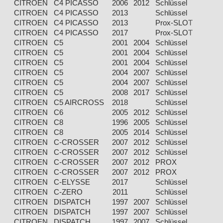
CITROEN
C4 PICASSO
2006
2012
Schlüssel
Eg
CITROEN
C4 PICASSO
2013
Schlüssel
Eg
CITROEN
C4 PICASSO
2013
Prox-SLOT
Eg
CITROEN
C4 PICASSO
2017
Prox-SLOT
Eg
CITROEN
C5
2001
2004
Schlüssel
Eg
CITROEN
C5
2001
2004
Schlüssel
Eg
CITROEN
C5
2001
2004
Schlüssel
Eg
CITROEN
C5
2004
2007
Schlüssel
Eg
CITROEN
C5
2004
2007
Schlüssel
Eg
CITROEN
C5
2008
2017
Schlüssel
Eg
CITROEN
C5 AIRCROSS
2018
Schlüssel
Eg
CITROEN
C6
2005
2012
Schlüssel
Eg
CITROEN
C8
1996
2005
Schlüssel
Eg
CITROEN
C8
2005
2014
Schlüssel
Eg
CITROEN
C-CROSSER
2007
2012
Schlüssel
Be
CITROEN
C-CROSSER
2007
2012
Schlüssel
Di
CITROEN
C-CROSSER
2007
2012
PROX
Be
CITROEN
C-CROSSER
2007
2012
PROX
Di
CITROEN
C-ELYSSE
2017
Schlüssel
Eg
CITROEN
C-ZERO
2011
Schlüssel
EL
CITROEN
DISPATCH
1997
2007
Schlüssel
Eg
CITROEN
DISPATCH
1997
2007
Schlüssel
Eg
CITROEN
DISPATCH
1997
2007
Schlüssel
Eg