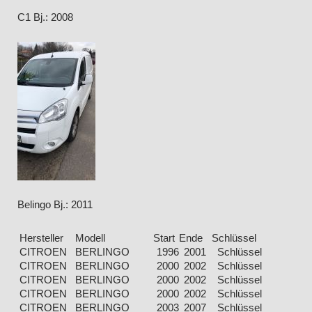
C1 Bj.: 2008
Belingo Bj.: 2011
Hersteller
Modell
Start
Ende
Schlüssel
Kra
CITROEN
BERLINGO
1996
2001
Schlüssel
Eg
CITROEN
BERLINGO
2000
2002
Schlüssel
Eg
CITROEN
BERLINGO
2000
2002
Schlüssel
Eg
CITROEN
BERLINGO
2000
2002
Schlüssel
Eg
CITROEN
BERLINGO
2003
2007
Schlüssel
Eg