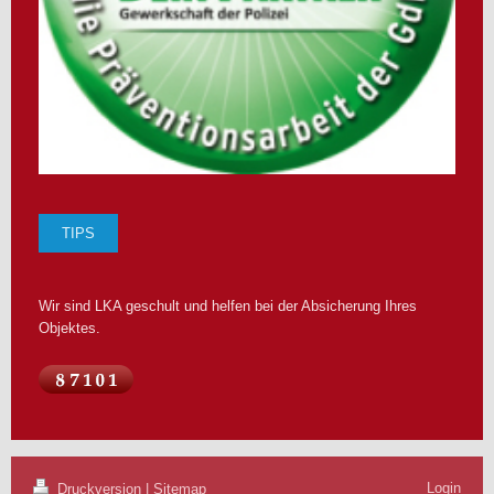
TIPS
Wir sind LKA geschult und helfen bei der Absicherung Ihres
Objektes.
Login
Druckversion
|
Sitemap