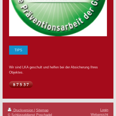
TIPS
Wir sind LKA geschult und helfen bei der Absicherung Ihres
Objektes.
Login
Druckversion
|
Sitemap
Webansicht
© Schlüsseldienst Poschadel